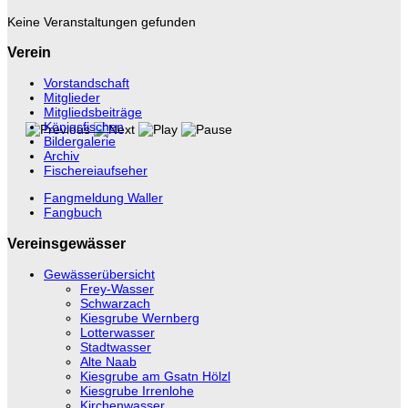
Keine Veranstaltungen gefunden
Verein
Vorstandschaft
Mitglieder
Mitgliedsbeiträge
Königsfischen
Bildergalerie
Archiv
Fischereiaufseher
Fangmeldung Waller
Fangbuch
Vereinsgewässer
Gewässerübersicht
Frey-Wasser
Schwarzach
Kiesgrube Wernberg
Lotterwasser
Stadtwasser
Alte Naab
Kiesgrube am Gsatn Hölzl
Kiesgrube Irrenlohe
Kirchenwasser