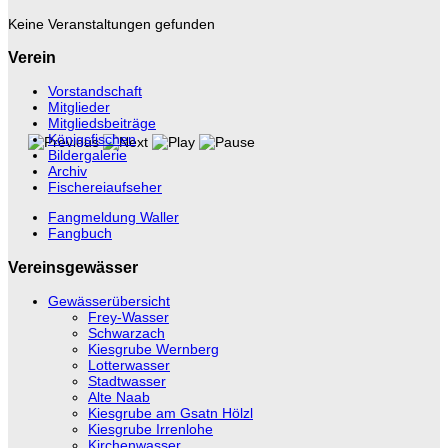
Keine Veranstaltungen gefunden
Verein
Vorstandschaft
Mitglieder
Mitgliedsbeiträge
Königsfischen
Bildergalerie
Archiv
Fischereiaufseher
Fangmeldung Waller
Fangbuch
Vereinsgewässer
Gewässerübersicht
Frey-Wasser
Schwarzach
Kiesgrube Wernberg
Lotterwasser
Stadtwasser
Alte Naab
Kiesgrube am Gsatn Hölzl
Kiesgrube Irrenlohe
Kirchenwasser